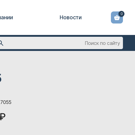
0
пании
Новости
5
77055
 ₽