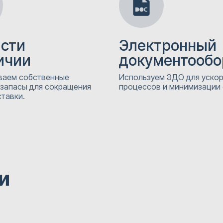
асти
Электронный
ичии
документообо
аем собственные
Используем ЭДО для уско
 запасы для сокращения
процессов и минимизации
тавки.
и