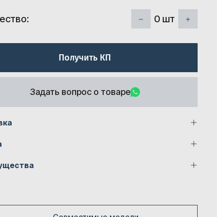
0
шт
ество:
Получить КП
Задать вопрос о товаре
вка
а
ущества