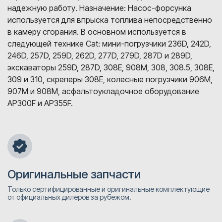
надежную работу. Назначение: Насос-форсунка
используется для впрыска топлива непосредственно
в камеру сгорания. В основном используется в
следующей технике Cat: мини-погрузчики 236D, 242D,
246D, 257D, 259D, 262D, 277D, 279D, 287D и 289D,
экскаваторы 259D, 287D, 308E, 908M, 308, 308.5, 308E,
309 и 310, скреперы 308E, колесные погрузчики 906M,
907M и 908M, асфальтоукладочное оборудование
AP300F и AP355F.
Оригинальные запчасти
Только сертифицированные и оригинальные комплектующие
от официальных дилеров за рубежом.