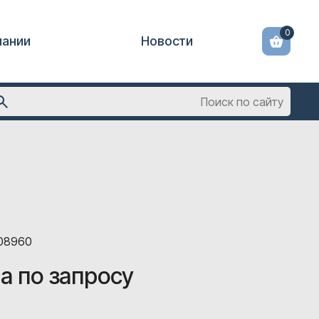
0
пании
Новости
608960
а по запросу