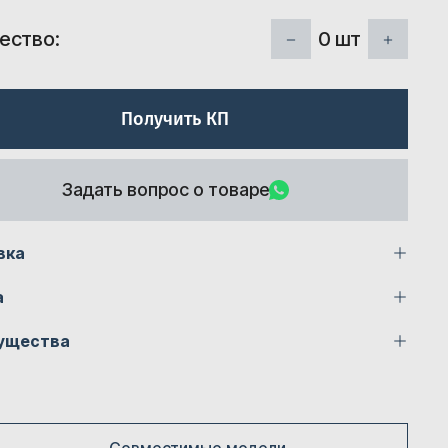
0
шт
ество:
Получить КП
Задать вопрос о товаре
вка
а
ущества