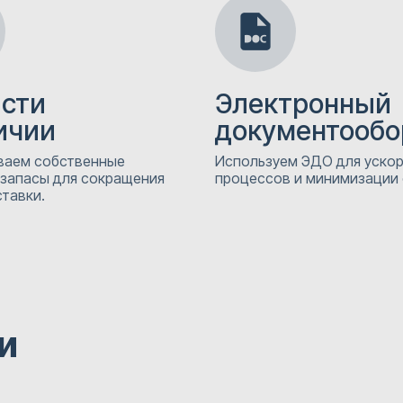
асти
Электронный
ичии
документообо
аем собственные
Используем ЭДО для уско
 запасы для сокращения
процессов и минимизации
тавки.
и