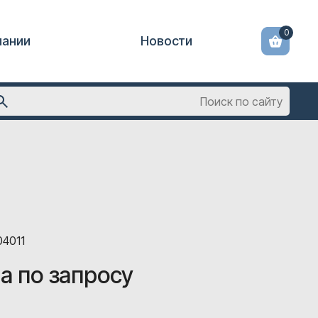
0
пании
Новости
04011
а по запросу