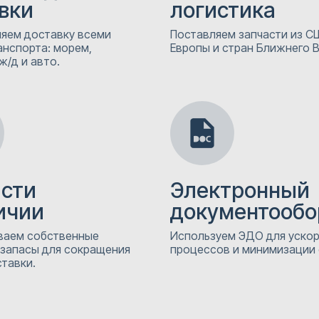
вки
логистика
яем доставку всеми
Поставляем запчасти из СШ
анспорта: морем,
Европы и стран Ближнего 
ж/д и авто.
асти
Электронный
ичии
документообо
аем собственные
Используем ЭДО для уско
 запасы для сокращения
процессов и минимизации
тавки.