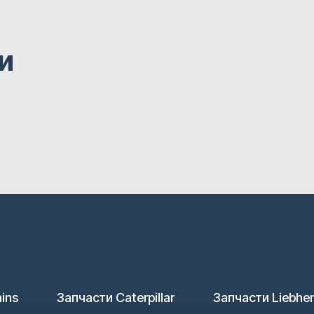
и
ins
Запчасти Caterpillar
Запчасти Liebher