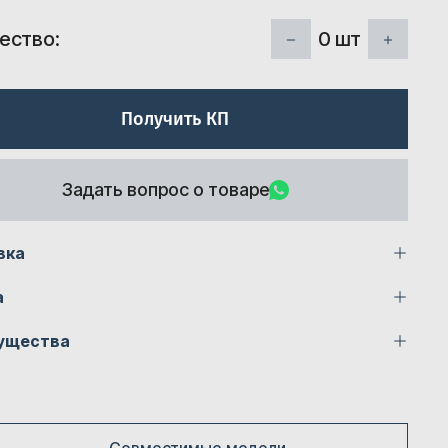
0
шт
ество:
Получить КП
Задать вопрос о товаре
вка
а
ущества