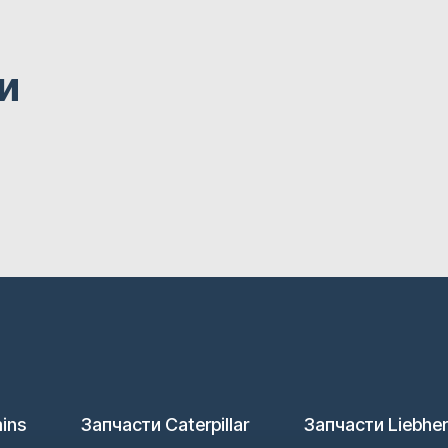
и
ins
Запчасти Caterpillar
Запчасти Liebher