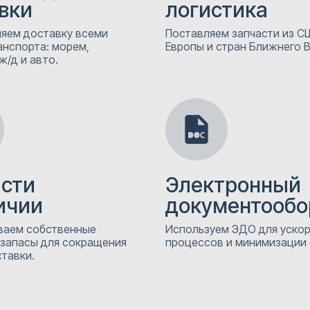
вки
логистика
яем доставку всеми
Поставляем запчасти из СШ
анспорта: морем,
Европы и стран Ближнего 
ж/д и авто.
асти
Электронный
ичии
документообо
аем собственные
Используем ЭДО для уско
 запасы для сокращения
процессов и минимизации
тавки.