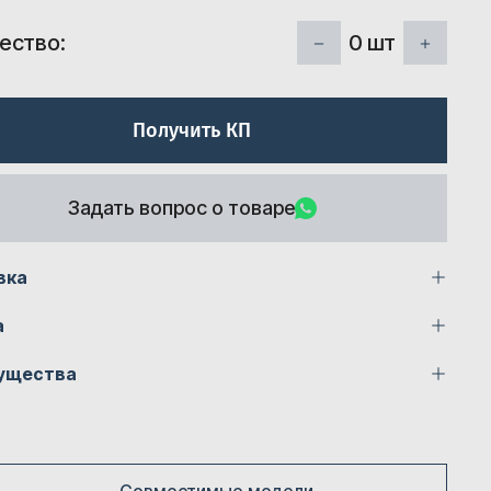
0
шт
ество:
Получить КП
Задать вопрос о товаре
вка
а
ущества