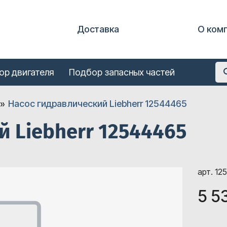
Доставка
О ком
ор двигателя
Подбор запасных частей
Насос гидравлический Liebherr 12544465
й Liebherr 12544465
арт. 12
5 5