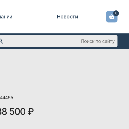
0
пании
Новости
544465
38 500 ₽