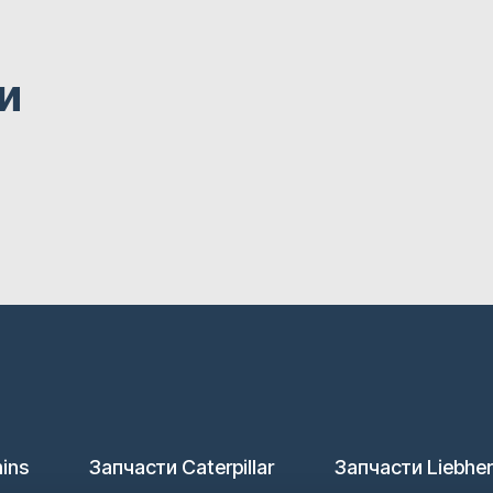
и
ins
Запчасти Caterpillar
Запчасти Liebher