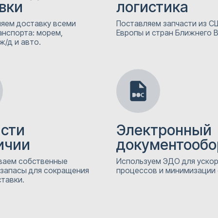
вки
логистика
яем доставку всеми
Поставляем запчасти из СШ
анспорта: морем,
Европы и стран Ближнего 
ж/д и авто.
асти
Электронный
ичии
документообо
аем собственные
Используем ЭДО для уско
 запасы для сокращения
процессов и минимизации
тавки.