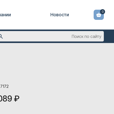
0
пании
Новости
97172
 089 ₽