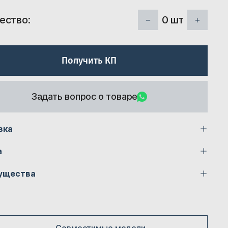
0
шт
ество:
Получить КП
Задать вопрос о товаре
вка
а
ущества