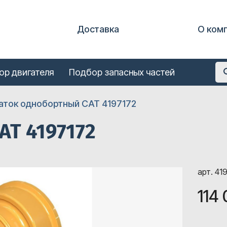
Доставка
О ком
ор двигателя
Подбор запасных частей
аток однобортный CAT 4197172
AT 4197172
арт. 41
114