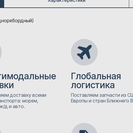
Характеристики
одноребордный)
тимодальные
Глобальная
вки
логистика
яем доставку всеми
Поставляем запчасти из СШ
анспорта: морем,
Европы и стран Ближнего 
ж/д и авто.