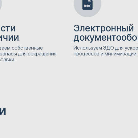
асти
Электронный
ичии
документообо
аем собственные
Используем ЭДО для уско
 запасы для сокращения
процессов и минимизации
тавки.
и