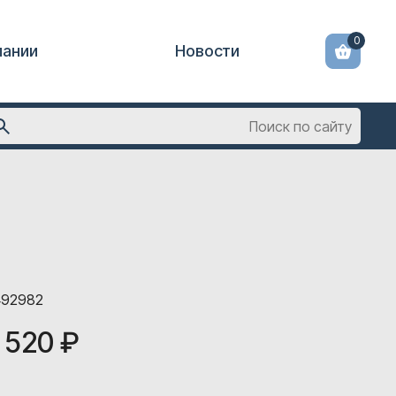
0
пании
Новости
492982
 520 ₽