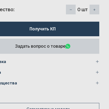
0
шт
ество:
Получить КП
Задать вопрос о товаре
вка
а
ущества