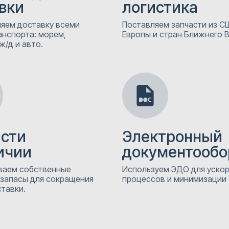
вки
логистика
яем доставку всеми
Поставляем запчасти из СШ
анспорта: морем,
Европы и стран Ближнего 
ж/д и авто.
асти
Электронный
ичии
документообо
аем собственные
Используем ЭДО для уско
 запасы для сокращения
процессов и минимизации
тавки.