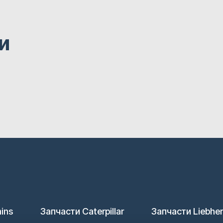
и
ins
Запчасти Caterpillar
Запчасти Liebher